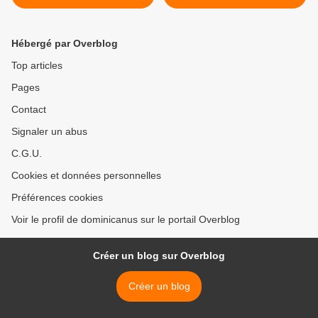
2007 (4)
grandes souffrances dans
la petite et la grande
espérance (Mt 2, 13-15, 19-
Hébergé par Overblog
23) >
Top articles
Pages
Contact
Signaler un abus
C.G.U.
Cookies et données personnelles
Préférences cookies
Voir le profil de dominicanus sur le portail Overblog
Créer un blog sur Overblog
Créer un blog