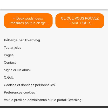
< Deux poids, deux
CE QUE VOUS POUVEZ
mesures pour le clergé
FAIRE POUR
hétérosexuel et le clergé
PROMOUVOIR LA
homosexuel
RESTAURATION DE
L'ÉGLISE >
Hébergé par Overblog
Top articles
Pages
Contact
Signaler un abus
C.G.U.
Cookies et données personnelles
Préférences cookies
Voir le profil de dominicanus sur le portail Overblog