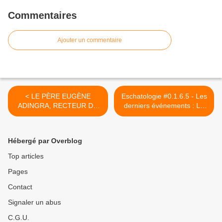
Commentaires
Ajouter un commentaire
< LE PÈRE EUGÈNE
Eschatologie #0.1.6.5 - Les
ADINGRA, RECTEUR DU
derniers événements : La
SANCTUAIRE MARIAL
fin du monde >
NATIONAL D'ABIDJAN, SE
PRONONCE SUR
Hébergé par Overblog
L'AFFAIRE DE BÉNIR LES
COUPLES HOMOSEXUELS
Top articles
Pages
Contact
Signaler un abus
C.G.U.