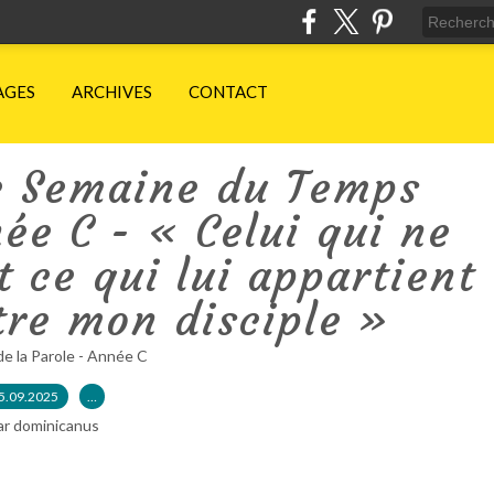
AGES
ARCHIVES
CONTACT
e Semaine du Temps
e C - « Celui qui ne
 ce qui lui appartient
tre mon disciple »
de la Parole - Année C
5.09.2025
…
ar dominicanus