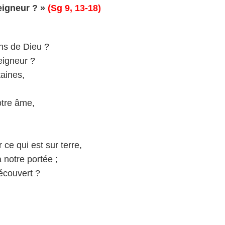
eigneur ? »
(Sg 9, 13-18)
ns de Dieu ?
eigneur ?
aines,
otre âme,
e qui est sur terre,
 notre portée ;
découvert ?