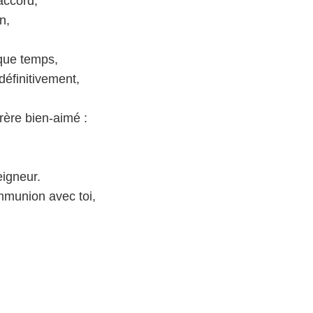
accord,
n,
que temps,
définitivement,
rère bien-aimé :
igneur.
mmunion avec toi,