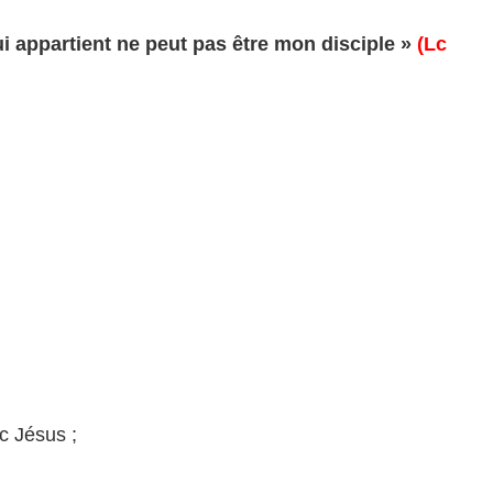
ui appartient ne peut pas être mon disciple »
(Lc
:
c Jésus ;