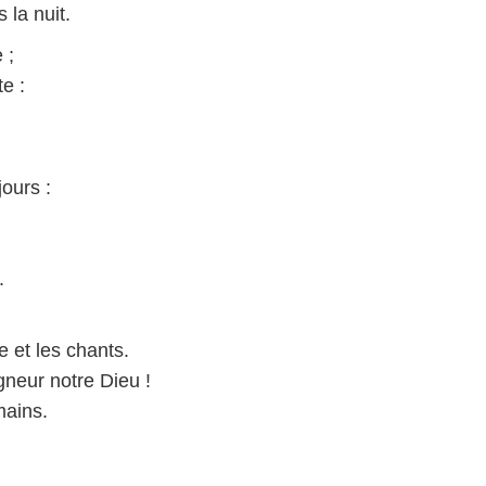
 la nuit.
 ;
e :
ours :
.
e et les chants.
neur notre Dieu !
mains.