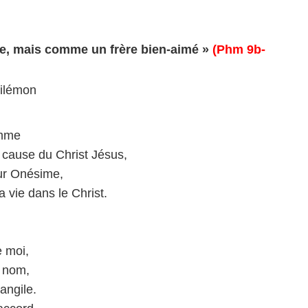
ve, mais comme un frère bien-aimé »
(Phm 9b-
hilémon
omme
à cause du Christ Jésus,
ur Onésime,
a vie dans le Christ.
e moi,
n nom,
angile.