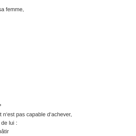
 sa femme,
?
t n’est pas capable d’achever,
de lui :
âtir